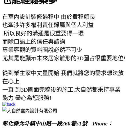
也能輕鬆築夢
在室內設計裝修過程中 由於費程頗長
也牽涉許多權利責任歸屬與個人利益
所以良好的溝通是很重要得一環
而除口語上的信任與諮詢
專業客觀的資料圖說必然不可少
尤其是能顯示未來居家雛形的3D圖占很重要地位!
從到業主家中丈量開始 我們就將您的需求想法放
在心上
一直 到3D圖面完稿後的施工.大自然都秉持專業
能力 盡心為您服務!
彰化縣北斗鎮中山路一段260巷51號
Phone：